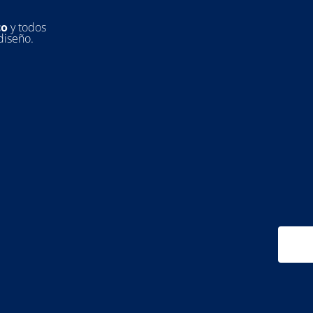
co
y todos
diseño.