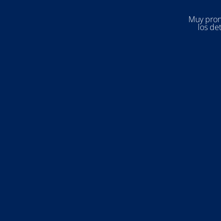
Muy pron
los de