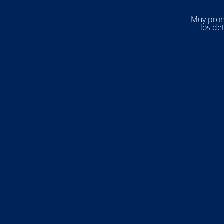
Muy pron
los de