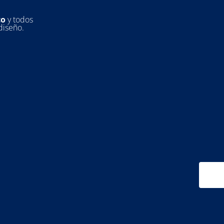
co
y todos
diseño.